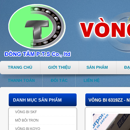
TRANG CHỦ
GIỚI THIỆU
SẢN PHẨM
ĐẠ
THANH TOÁN
ĐỐI TÁC
LIÊN HỆ
DANH MỤC SẢN PHẨM
VÒNG BI 6319ZZ - 
VÒNG BI SKF
MỠ BÔI TRƠN
VÒNG BI KOYO