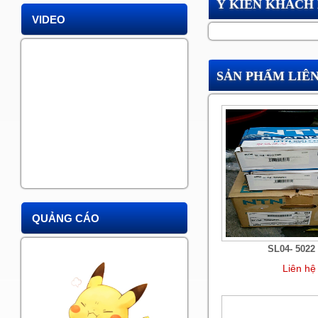
Ý KIẾN KHÁCH
VIDEO
SẢN PHẨM LIÊ
QUẢNG CÁO
SL04- 5022
Liên hệ