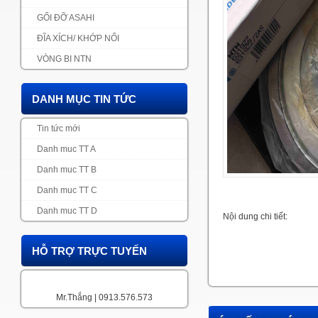
GỐI ĐỠ ASAHI
ĐĨA XÍCH/ KHỚP NỐI
VÒNG BI NTN
DANH MỤC TIN TỨC
Tin tức mới
Danh muc TT A
Danh muc TT B
Danh muc TT C
Danh muc TT D
Nội dung chi tiết:
HỖ TRỢ TRỰC TUYẾN
Mr.Thắng | 0913.576.573