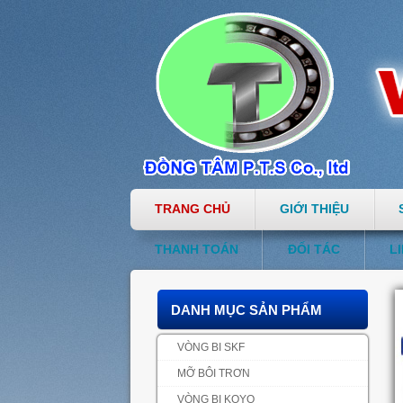
TRANG CHỦ
GIỚI THIỆU
THANH TOÁN
ĐỐI TÁC
L
DANH MỤC SẢN PHẨM
VÒNG BI SKF
MỠ BÔI TRƠN
VÒNG BI KOYO