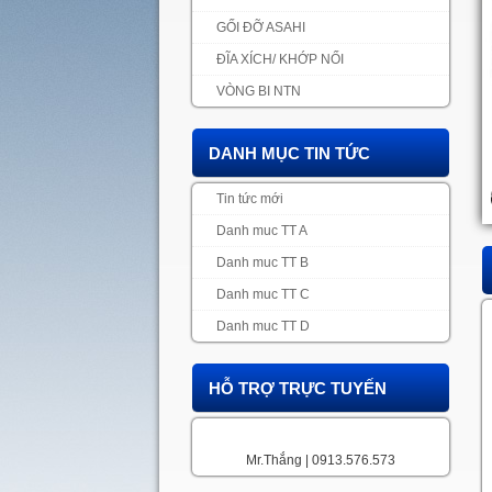
GỐI ĐỠ ASAHI
ĐĨA XÍCH/ KHỚP NỐI
VÒNG BI NTN
DANH MỤC TIN TỨC
Tin tức mới
Danh muc TT A
Danh muc TT B
Danh muc TT C
Danh muc TT D
HỖ TRỢ TRỰC TUYẾN
Mr.Thắng | 0913.576.573