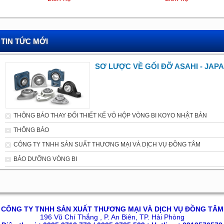
TIN TỨC MỚI
SƠ LƯỢC VỀ GỐI ĐỠ ASAHI - JAP
THÔNG BÁO THAY ĐỔI THIẾT KẾ VỎ HỘP VÒNG BI KOYO NHẬT BẢN
THÔNG BÁO
CÔNG TY TNHH SẢN SUẤT THƯƠNG MẠI VÀ DỊCH VỤ ĐỒNG TÂM
BẢO DƯỠNG VÒNG BI
CÔNG TY TNHH SẢN XUẤT THƯƠNG MẠI VÀ DỊCH VỤ ĐỒNG TÂM
196 Vũ Chí Thắng , P. An Biên, TP. Hải Phòng