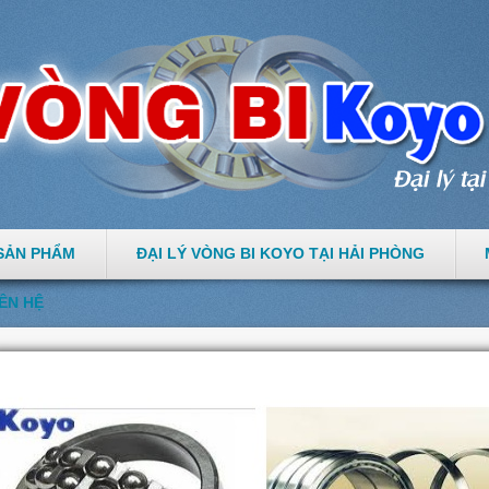
SẢN PHẨM
ĐẠI LÝ VÒNG BI KOYO TẠI HẢI PHÒNG
IÊN HỆ