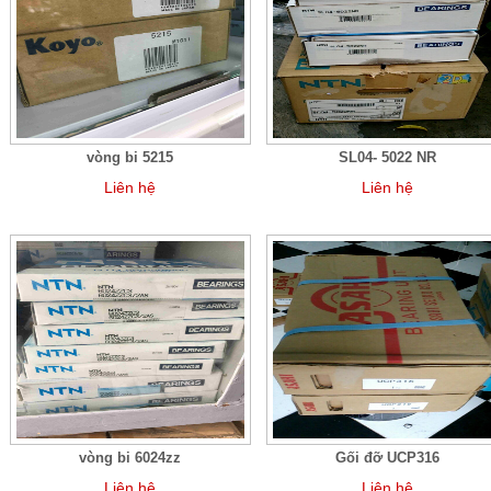
vòng bi 5215
SL04- 5022 NR
Liên hệ
Liên hệ
vòng bi 6024zz
Gối đỡ UCP316
Liên hệ
Liên hệ