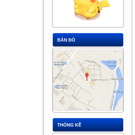
BẢN ĐỒ
THỐNG KÊ