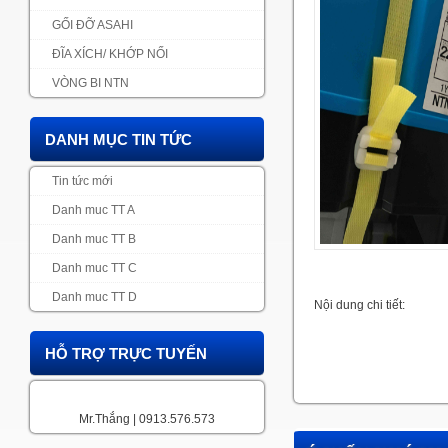
GỐI ĐỠ ASAHI
ĐĨA XÍCH/ KHỚP NỐI
VÒNG BI NTN
DANH MỤC TIN TỨC
Tin tức mới
Danh muc TT A
Danh muc TT B
Danh muc TT C
Danh muc TT D
Nội dung chi tiết:
HỖ TRỢ TRỰC TUYẾN
Mr.Thắng | 0913.576.573