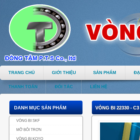
TRANG CHỦ
GIỚI THIỆU
SẢN PHẨM
ĐẠ
THANH TOÁN
ĐỐI TÁC
LIÊN HỆ
DANH MỤC SẢN PHẨM
VÒNG BI 22330 - C3
VÒNG BI SKF
MỠ BÔI TRƠN
VÒNG BI KOYO