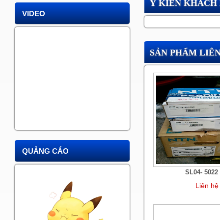
Ý KIẾN KHÁCH
VIDEO
SẢN PHẨM LIÊ
QUẢNG CÁO
SL04- 5022
Liên hệ