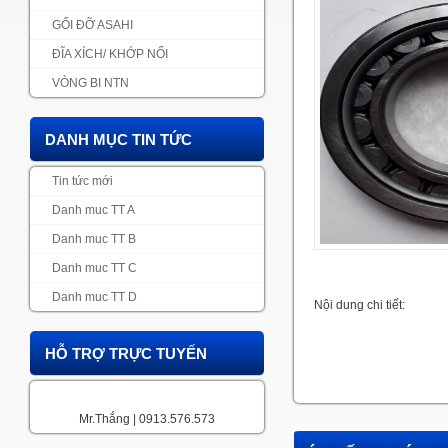
GỐI ĐỠ ASAHI
ĐĨA XÍCH/ KHỚP NỐI
VÒNG BI NTN
DANH MỤC TIN TỨC
Tin tức mới
Danh muc TT A
Danh muc TT B
Danh muc TT C
Danh muc TT D
Nội dung chi tiết:
HỖ TRỢ TRỰC TUYẾN
Mr.Thắng | 0913.576.573