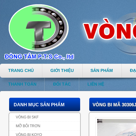
TRANG CHỦ
GIỚI THIỆU
SẢN PHẨM
ĐẠ
THANH TOÁN
ĐỐI TÁC
LIÊN HỆ
DANH MỤC SẢN PHẨM
VÒNG BI MÃ 30306
VÒNG BI SKF
MỠ BÔI TRƠN
VÒNG BI KOYO