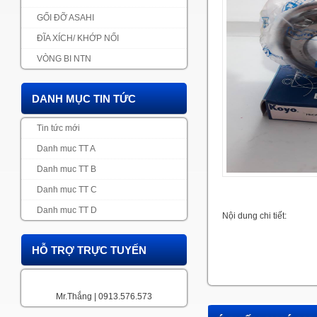
GỐI ĐỠ ASAHI
ĐĨA XÍCH/ KHỚP NỐI
VÒNG BI NTN
DANH MỤC TIN TỨC
Tin tức mới
Danh muc TT A
Danh muc TT B
Danh muc TT C
Danh muc TT D
Nội dung chi tiết:
HỖ TRỢ TRỰC TUYẾN
Mr.Thắng | 0913.576.573